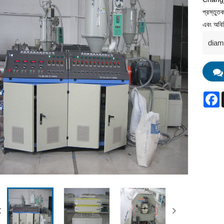
প্রস্তুত
এবং অবিচ
diam
F