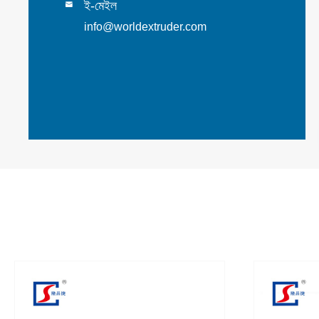
ই-মেইল

info@worldextruder.com