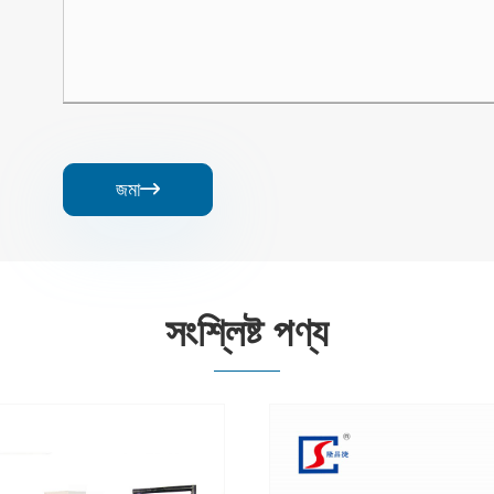
জমা

সংশ্লিষ্ট পণ্য