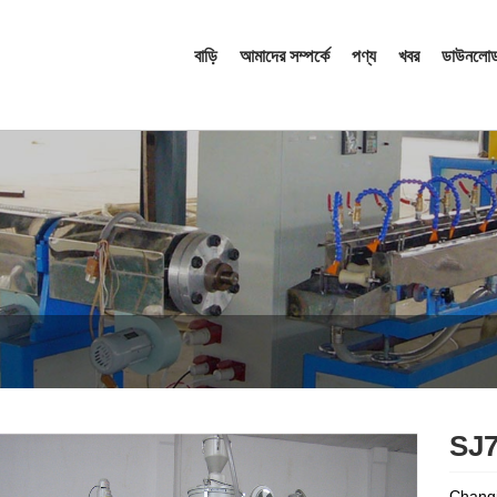
বাড়ি
আমাদের সম্পর্কে
পণ্য
খবর
ডাউনলোড
SJ75 
Changji