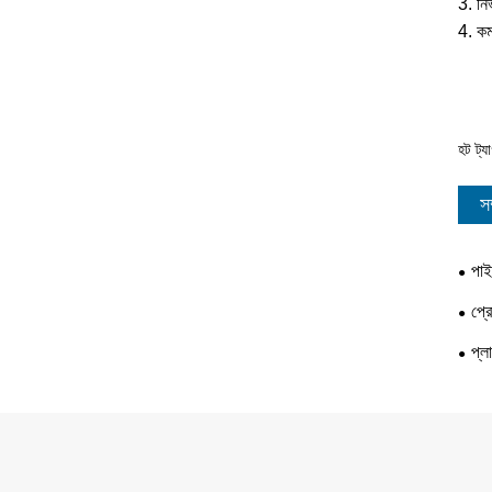
3. নির
4. ক
হট ট্
স
পাই
প্র
প্ল