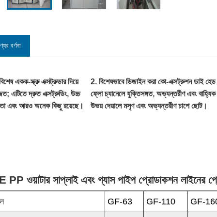
্যের বর্ণনা
বিশেষ একক-স্ক্রু এক্সট্রুডার দিয়ে
2. বিশেষভাবে ডিজাইন করা কো-এক্সট্রুশন ডাই হেড
জিত; এটিতে দ্রুত এক্সট্রুডিং, উচ্চ
ফ্লো চ্যানেলে যুক্তিসঙ্গত, অভ্যন্তরীণ এবং বাহ্যিক
ষতা এবং আরও অনেক কিছু রয়েছে।
উভয় দেয়ালে মসৃণ এবং অভ্যন্তরীণ চাপে ছোট।
 PP ওয়াটার সাপ্লাই এবং গ্যাস পাইপ প্রোডাকশন লাইনের প্রোড
েল
GF-63
GF-110
GF-16