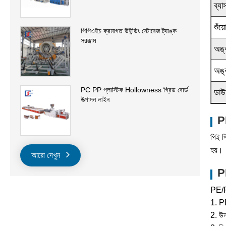
ব্যা
শুঁয
পিপিএইচ ক্রমাগত উইন্ডিং স্টোরেজ ট্যাঙ্ক
সরঞ্জাম
অঙ্
অঙ্
PC PP প্লাস্টিক Hollowness গ্রিড বোর্ড
ডাউ
উত্পাদন লাইন
PE
পিই প
হয়।
আরো দেখুন
PE
PE/PP
1. P
2. উন