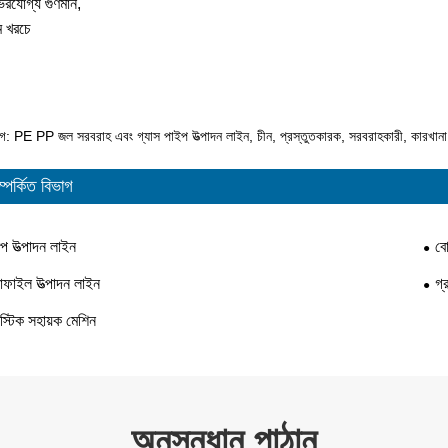
্ভরযোগ্য গুণমান,
ম খরচে
যাগ: PE PP জল সরবরাহ এবং গ্যাস পাইপ উত্পাদন লাইন, চীন, প্রস্তুতকারক, সরবরাহকারী, কারখানা
ম্পর্কিত বিভাগ
প উত্পাদন লাইন
বো
োফাইল উত্পাদন লাইন
গ্
াস্টিক সহায়ক মেশিন
অনুসন্ধান পাঠান