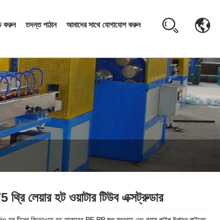
 করুন
তদন্ত পাঠান
আমাদের সাথে যোগাযোগ করুন
থ্রি লেয়ার হট ওয়াটার টিউব এক্সট্রুডার
e হল চীনের কিংডাওতে বড় আকারের PE PP জল সরবরাহ এবং গ্যাস পাইপ উত্পাদন লাইনের