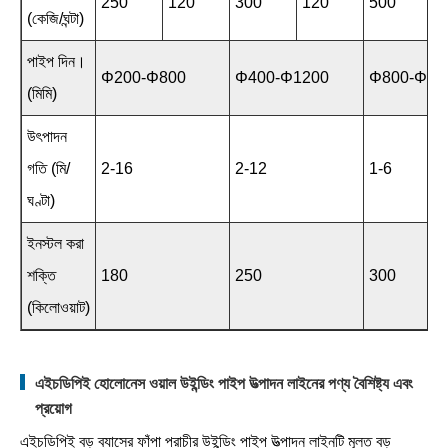
250
120
300
120
500
(কেজি/ঘন্টা)
পাইপ দিন।
Φ200-Φ800
Φ400-Φ1200
Φ800-Φ16
(মিমি)
উৎপাদন
গতি (মি/
2-16
2-12
1-6
ঘণ্টা)
ইনস্টল করা
শক্তি
180
250
300
(কিলোওয়াট)
এইচডিপিই হোলোনেস ওয়াল উইন্ডিং পাইপ উত্পাদন লাইনের পণ্য বৈশিষ্ট্য এবং
প্রয়োগ
এইচডিপিই বড় ব্যাসের ফাঁপা প্রাচীর উইন্ডিং পাইপ উত্পাদন লাইনটি মূলত বড়