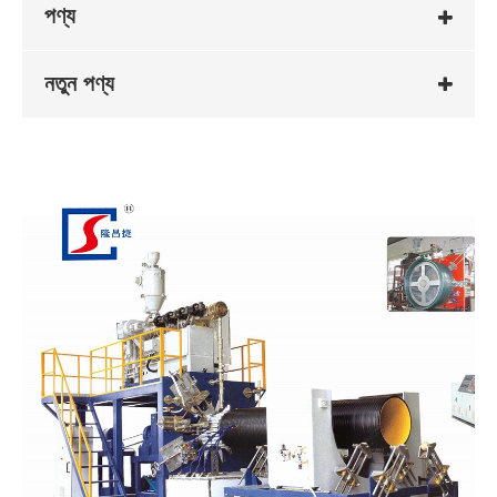
পণ্য
নতুন পণ্য