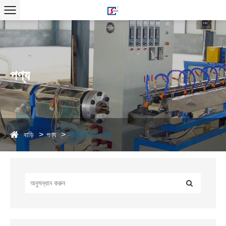
পণ্য
বাড়ি
পণ্য
পাইপ উত্পাদন লাইন