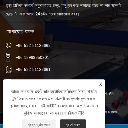
মূল্য তালিকা সম্পর্কে অনুসন্ধানের জন্য, অনুগ্রহ করে আমাদের কাছে আপনার ইমেলটি
ছেড়ে দিন এবং আমরা 24 ঘন্টার মধ্যে যোগাযোগ করব।
যোগাযোগ করুন
+86-532-81126663
+86-13969850201
+86-532-81126661
info@worldextruder.com
X
আমরা আপনাকে একটি ভাল ব্রাউজিং অভিজ্ঞতা দিতে, সাইটের
নুওজুয়াং, সানলিহে অফিস, জিয়াওঝো সিটি, কিংডাও সিটি, শানডং প্রদেশ, চীন
ট্র্যাফিক বিশ্লেষণ করতে এবং সামগ্রী ব্যক্তিগতকৃত করতে
কুকিজ ব্যবহার করি। এই সাইটটি ব্যবহার করে, আপনি আমাদের
কপিরাইট © 2024 Qingdao Longchangjie Machinery Co., Ltd. সর্বস্বত্ব সংরক্ষিত৷
কুকিজ ব্যবহারে সম্মত হন।
গোপনীয়তা নীতি
Links
|
Sitemap
|
RSS
|
XML
|
গোপনীয়তা নীতি
|
প্রত্যাখ্যান করুন
গ্রহণ করুন