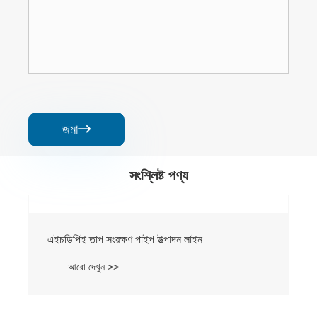
জমা

সংশ্লিষ্ট পণ্য
এইচডিপিই তাপ সংরক্ষণ পাইপ উত্পাদন লাইন
আরো দেখুন >>