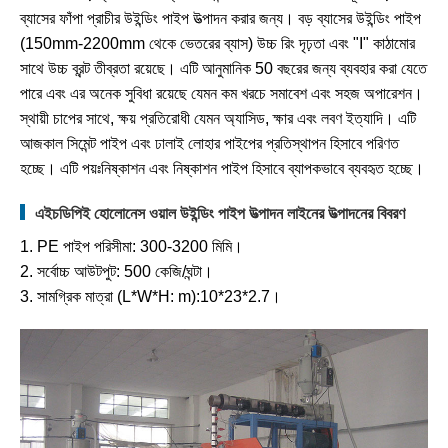
ব্যাসের ফাঁপা প্রাচীর উইন্ডিং পাইপ উত্পাদন করার জন্য। বড় ব্যাসের উইন্ডিং পাইপ
(150mm-2200mm থেকে ভেতরের ব্যাস) উচ্চ রিং দৃঢ়তা এবং "I" কাঠামোর
সাথে উচ্চ ব্রন্ট তীব্রতা রয়েছে। এটি আনুমানিক 50 বছরের জন্য ব্যবহার করা যেতে
পারে এবং এর অনেক সুবিধা রয়েছে যেমন কম খরচে সমাবেশ এবং সহজ অপারেশন।
স্থায়ী চাপের সাথে, ক্ষয় প্রতিরোধী যেমন অ্যাসিড, ক্ষার এবং লবণ ইত্যাদি। এটি
আজকাল সিমেন্ট পাইপ এবং ঢালাই লোহার পাইপের প্রতিস্থাপন হিসাবে পরিণত
হচ্ছে। এটি পয়ঃনিষ্কাশন এবং নিষ্কাশন পাইপ হিসাবে ব্যাপকভাবে ব্যবহৃত হচ্ছে।
এইচডিপিই হোলোনেস ওয়াল উইন্ডিং পাইপ উত্পাদন লাইনের উত্পাদনের বিবরণ
1. PE পাইপ পরিসীমা: 300-3200 মিমি।
2. সর্বোচ্চ আউটপুট: 500 কেজি/ঘন্টা।
3. সামগ্রিক মাত্রা (L*W*H: m):10*23*2.7।