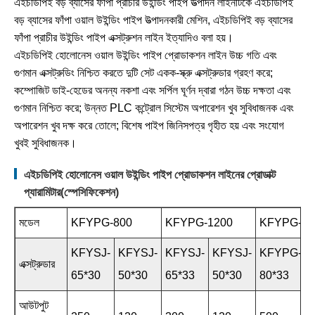
এইচডিপিই বড় ব্যাসের ফাঁপা প্রাচীর উইন্ডিং পাইপ উত্পাদন লাইনটিকে এইচডিপিই
বড় ব্যাসের ফাঁপা ওয়াল উইন্ডিং পাইপ উত্পাদনকারী মেশিন, এইচডিপিই বড় ব্যাসের
ফাঁপা প্রাচীর উইন্ডিং পাইপ এক্সট্রুশন লাইন ইত্যাদিও বলা হয়।
এইচডিপিই হোলোনেস ওয়াল উইন্ডিং পাইপ প্রোডাকশন লাইন উচ্চ গতি এবং
গুণমান এক্সট্রুডিং নিশ্চিত করতে দুটি সেট একক-স্ক্রু এক্সট্রুডার গ্রহণ করে;
কম্পোজিট ডাই-হেডের অনন্য নকশা এবং সর্পিল ঘূর্ণন দ্বারা গঠন উচ্চ দক্ষতা এবং
গুণমান নিশ্চিত করে; উন্নত PLC কন্ট্রোল সিস্টেম অপারেশন খুব সুবিধাজনক এবং
অপারেশন খুব দক্ষ করে তোলে; বিশেষ পাইপ জিনিসপত্র গৃহীত হয় এবং সংযোগ
খুবই সুবিধাজনক।
এইচডিপিই হোলোনেস ওয়াল উইন্ডিং পাইপ প্রোডাকশন লাইনের প্রোডাক্ট
প্যারামিটার(স্পেসিফিকেশন)
মডেল
KFYPG-800
KFYPG-1200
KFYPG-16
KFYSJ-
KFYSJ-
KFYSJ-
KFYSJ-
KFYPG-
এক্সট্রুডার
65*30
50*30
65*33
50*30
80*33
আউটপুট