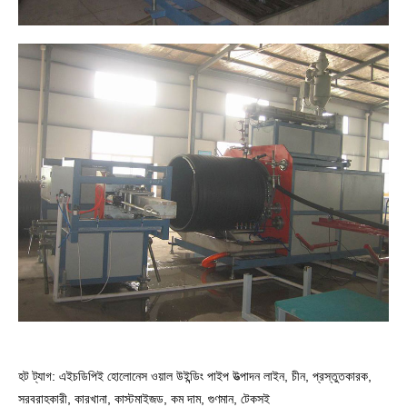
হট ট্যাগ: এইচডিপিই হোলোনেস ওয়াল উইন্ডিং পাইপ উত্পাদন লাইন, চীন, প্রস্তুতকারক,
সরবরাহকারী, কারখানা, কাস্টমাইজড, কম দাম, গুণমান, টেকসই