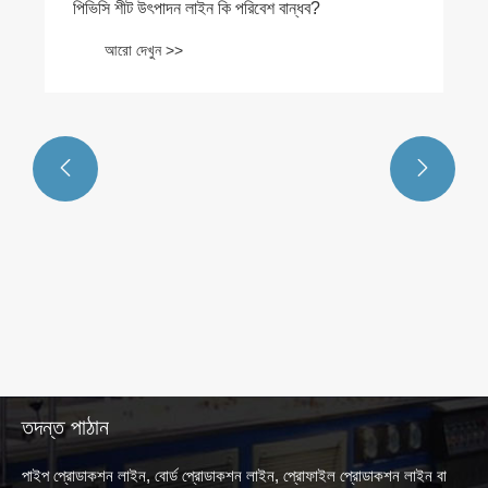
পিভিসি শীট উৎপাদন লাইন কি পরিবেশ বান্ধব?
আরো দেখুন >>


তদন্ত পাঠান
পাইপ প্রোডাকশন লাইন, বোর্ড প্রোডাকশন লাইন, প্রোফাইল প্রোডাকশন লাইন বা