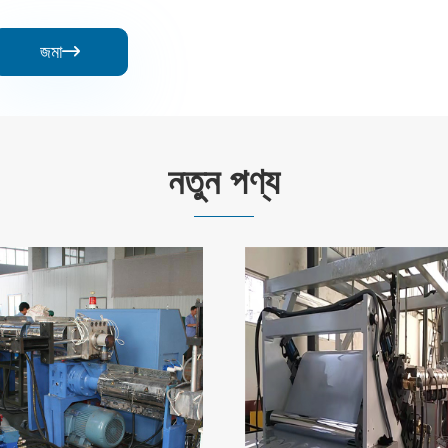
জমা

নতুন পণ্য