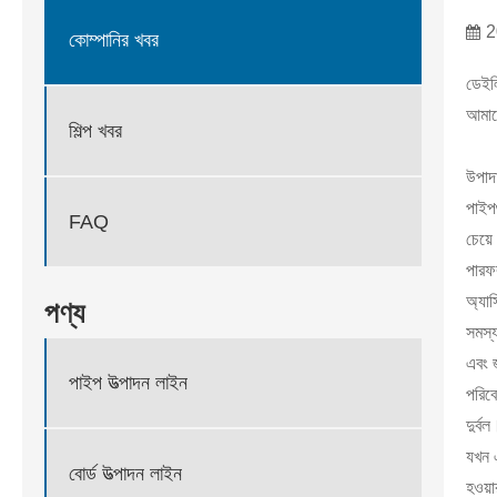
2
কোম্পানির খবর
ডেইলি
আমাদ
শিল্প খবর
উপাদা
পাইপগ
FAQ
চেয়
পারফর
অ্যাস
পণ্য
সমস্
এবং জ
পাইপ উত্পাদন লাইন
পরিবে
দুর্ব
যখন এ
বোর্ড উত্পাদন লাইন
হওয়া