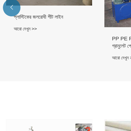

প্লাস্টিকের জলরোধী শীট লাইন
আরো দেখুন >>
PP PE PS
গ্রানুলেট 
আরো দেখুন