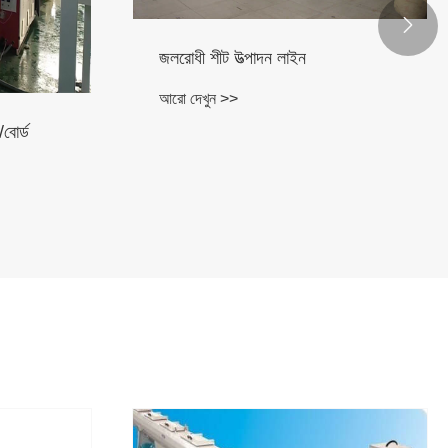

জলরোধী শীট উত্পাদন লাইন
আরো দেখুন >>
বোর্ড