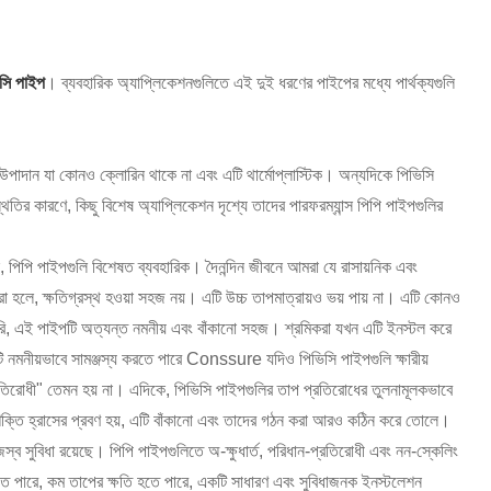
সি পাইপ
। ব্যবহারিক অ্যাপ্লিকেশনগুলিতে এই দুই ধরণের পাইপের মধ্যে পার্থক্যগুলি
 উপাদান যা কোনও ক্লোরিন থাকে না এবং এটি থার্মোপ্লাস্টিক। অন্যদিকে পিভিসি
র কারণে, কিছু বিশেষ অ্যাপ্লিকেশন দৃশ্যে তাদের পারফরম্যান্স পিপি পাইপগুলির
াদনে, পিপি পাইপগুলি বিশেষত ব্যবহারিক। দৈনন্দিন জীবনে আমরা যে রাসায়নিক এবং
রা হলে, ক্ষতিগ্রস্থ হওয়া সহজ নয়। এটি উচ্চ তাপমাত্রায়ও ভয় পায় না। এটি কোনও
রি, এই পাইপটি অত্যন্ত নমনীয় এবং বাঁকানো সহজ। শ্রমিকরা যখন এটি ইনস্টল করে
টি নমনীয়ভাবে সামঞ্জস্য করতে পারে Conssure যদিও পিভিসি পাইপগুলি ক্ষারীয়
 "প্রতিরোধী" তেমন হয় না। এদিকে, পিভিসি পাইপগুলির তাপ প্রতিরোধের তুলনামূলকভাবে
ং শক্তি হ্রাসের প্রবণ হয়, এটি বাঁকানো এবং তাদের গঠন করা আরও কঠিন করে তোলে।
ব সুবিধা রয়েছে। পিপি পাইপগুলিতে অ-ক্ষুধার্ত, পরিধান-প্রতিরোধী এবং নন-স্কেলিং
করতে পারে, কম তাপের ক্ষতি হতে পারে, একটি সাধারণ এবং সুবিধাজনক ইনস্টলেশন