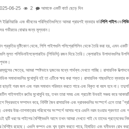
025-06-25
2
আমাকে একটি বার্তা ছেড়ে দিন
 ইঞ্জিনিয়ারিং এবং জীবনের পরিস্থিতিগুলিতে আমরা প্রায়শই ব্যবহার করি
পিপি পাইপ
এবং
পিভি
ের গভীরতর বোঝার জন্য মূল্যবান।
ন প্রকৃতির দৃষ্টিকোণ থেকে, পিপি পাইপগুলি পলিপ্রোপিলিন থেকে তৈরি করা হয়, এমন একটি
ুলি মূলত পলিভিনাইলক্লোরাইড (পিভিসি) রজন দিয়ে তৈরি। ক্লোরাইড উপাদানগুলির উপস্থিতি
ে পৃথক।
ম্যান্সের ক্ষেত্রে, আমরা স্পষ্টভাবে দুজনের মধ্যে পার্থক্য দেখতে পাচ্ছি। রাসায়নিক উত্প
িডিক সমাধানগুলির মুখোমুখি হই তা এটিকে ক্ষয় করা শক্ত। রাসায়নিক গাছগুলিতে ব্যবহার ক
যা ছাড়াই গরম জল এবং গরম সমাধান পরিবহন করতে পারে এবং বিকৃত বা বয়স হবে না। তদুপ
টিল পাইপলাইন রুটের মুখোমুখি হয়, তখন তারা সময় এবং প্রচেষ্টা উভয়ই সঞ্চয় করে আকার
শে স্থিরভাবে সম্পাদন করে, নির্দিষ্ট জৈব রাসায়নিক এবং দ্রাবকগুলির সংস্পর্শে এলে তারা
ল। একবার উচ্চ-তাপমাত্রার পরিবেশের সংস্পর্শে আসার পরে এগুলি নরম হওয়ার প্রবণতা এব
ই দুটি ধরণের পাইপের বৈশিষ্ট্যগুলি আসে তখন আমরা দেখতে পাই যে তাদের প্রত্যেকের নিজস্
র বৈশিষ্ট্য রয়েছে। এগুলি কম্পন এবং শব্দ হ্রাস করতে পারে, হিমায়িত এবং ঘনীভবন রোধ 