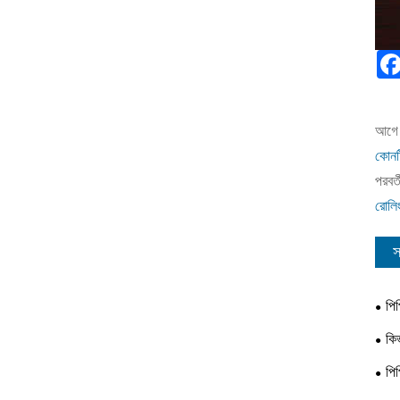
আগে 
কোনটি
পরবর্ত
রোলিং
স
পি
কি
পি