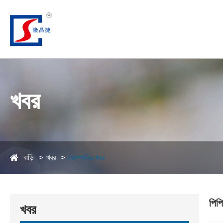
খবর
বাড়ি
খবর
কোম্পানির খবর
পিপ
খবর