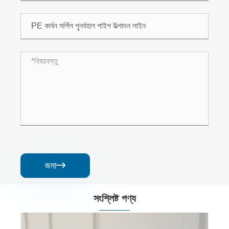
জমা

সংশ্লিষ্ট পণ্য