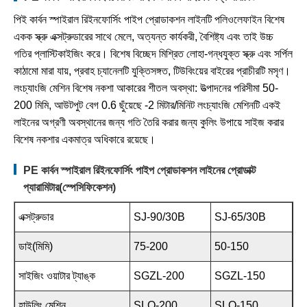
পিই কার্বন স্পাইরাল রিইনফোর্সিং পাইপ প্রোডাকশন লাইনটি পলিওলেফাইন বিশেষ
একক স্ক্রু এক্সট্রুডারের সাথে মেলে, অত্যন্ত কার্যকরী, বৈশিষ্ট্য এবং তাই উচ্চ
গতির প্লাস্টিকাইজিং করে। বিশেষ বিচ্ছেদ মিশ্রিত লোহা-গন্ধযুক্ত স্ক্রু এবং সর্পিল
কাঠামো মারা যায়, প্রবাহ চ্যানেলটি যুক্তিসঙ্গত, টিউবিংয়ের বাইরের প্রাচীরটি মসৃণ।
লংচ্যাংজি মেশিন বিশেষ নকশা আকারের শীতল অবস্থা: উত্পাদনের পরিসীমা 50-
200 মিমি, আউটপুট বেগ 0.6 ছুঁয়েছে -2 মিটার/মিনিট লংচ্যাংজি মেশিনটি একই
লাইনের অগ্রণী অবস্থানের জন্য গতি তৈরি করার জন্য কুলিং উপায়ে সাইজ করার
বিশেষ নকশার একমাত্র অধিকারে রয়েছে।
PE কার্বন স্পাইরাল রিইনফোর্সিং পাইপ প্রোডাকশন লাইনের প্রোডাক্ট
প্যারামিটার(স্পেসিফিকেশন)
এক্সট্রুডার
SJ-90/30B
SJ-65/30B
ডাই(মিমি)
75-200
50-150
সাইজিং ওয়াটার ট্যাঙ্ক
SGZL-200
SGZL-150
হাউলিং মেশিন
SLQ-200
SLQ-150