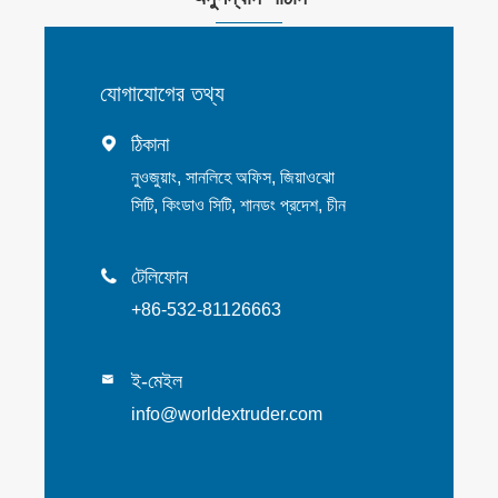
যোগাযোগের তথ্য
ঠিকানা

নুওজুয়াং, সানলিহে অফিস, জিয়াওঝো
সিটি, কিংডাও সিটি, শানডং প্রদেশ, চীন
টেলিফোন

+86-532-81126663
ই-মেইল

info@worldextruder.com