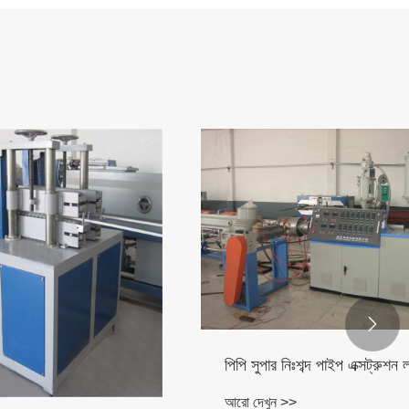

পিপি সুপার নিঃশব্দ পাইপ এক্সট্রুশন লাইন
আরো দেখুন >>