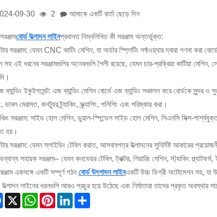
024-09-30
2
আমাকে একটি বার্তা ছেড়ে দিন
সরঞ্জাম
বোর্ড উত্পাদন লাইন
প্রধানত নিম্নলিখিত কী সরঞ্জাম অন্তর্ভুক্ত:
টার সরঞ্জাম: যেমন CNC কাটিং মেশিন, যা অর্ডার স্প্লিটিং সফ্টওয়্যার দ্বারা গণনা করা ব
 সহ এই ধরনের সরঞ্জামগুলির অনেকগুলি শৈলী রয়েছে, যেমন চার-প্রক্রিয়া কাটিয়া মেশিন, সোজা-স
াদি।
 ব্যান্ডিং ইকুইপমেন্ট: এজ ব্যান্ডিং মেশিন বোর্ডে এজ ব্যান্ডিং সঞ্চালন করে বোর্ডকে সুন্দর ও
িং, ডাবল মেরামত, কনট্যুর ট্র্যাকিং, স্ক্র্যাপিং, পলিশিং এবং পরিষ্কার করা।
ঞ্চিং সরঞ্জাম: সাইড হোল মেশিন, ডুয়াল-স্পিন্ডেল সাইড হোল মেশিন, সিএনসি সিক্স-পার্শ্বয
ৃত হয়।
টার সরঞ্জাম: যেমন স্লাইডিং টেবিল করাত, আসবাবপত্র উত্পাদনের সুনির্দিষ্ট আকারের প্রয়
্যান্য সহায়ক সরঞ্জাম– যেমন কনভেয়র টেবিল, ট্রাক্টর, শিয়ারিং মেশিন, স্ট্যাকিং প্ল্যাটফর্
ঞ্জাম একসঙ্গে একটি সম্পূর্ণ গঠন
বোর্ড উৎপাদন লাইন
একটি উচ্চ ডিগ্রী অটোমেশন সহ, যা উ
 উত্পাদন লাইনের ধরনগুলি আরও প্রচুর হয়ে উঠেছে এবং নির্মাতারা তাদের প্রকৃত অবস্থার 
Facebook
X
WhatsApp
Pinterest
LinkedIn
Share