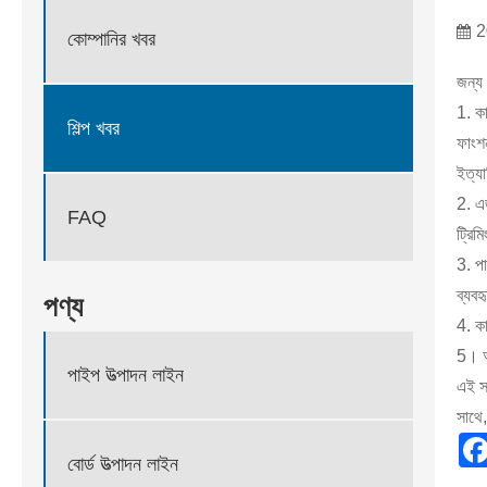
2
কোম্পানির খবর
জন্য 
1. কা
শিল্প খবর
ফাংশন
ইত্য
2. এজ
FAQ
ট্রিম
3. পা
ব্যবহ
পণ্য
4. কা
5। অন
পাইপ উত্পাদন লাইন
এই সর
সাথে,
বোর্ড উত্পাদন লাইন