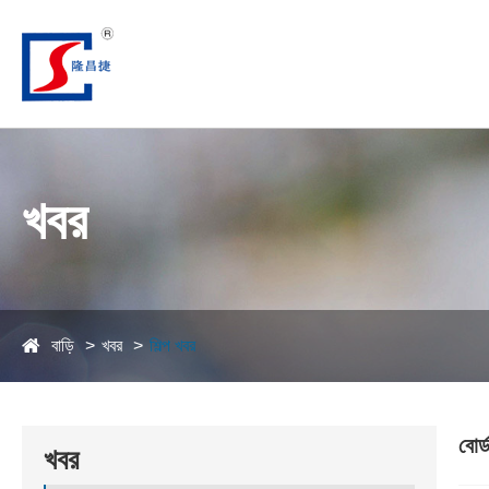
খবর
বাড়ি
খবর
শিল্প খবর
বোর্
খবর