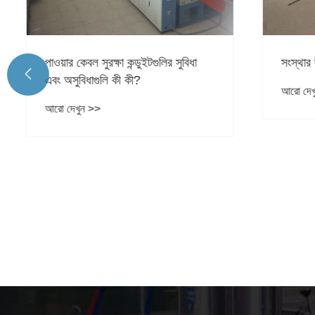
পাওয়ার কেবল সুরক্ষা কন্ডুইটগুলির সুবিধা
সংস্থার উত্প

এবং অসুবিধাগুলি কী কী?
আরো দেখুন
আরো দেখুন >>