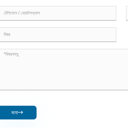
জমা
