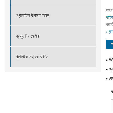
আগে 
প্রোফাইল উত্পাদন লাইন
পাইপ 
পরবর্ত
প্রো
গ্রানুলেটর মেশিন
স
প্লাস্টিক সহায়ক মেশিন
WP
প্ল
গুণমা
কে
আ