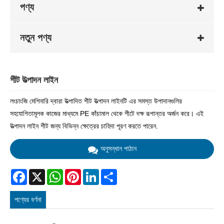
পণ্য
নতুন পণ্য
শীট উত্পাদন লাইন
লংচাংজি মেশিনারি দ্বারা উত্পাদিত শীট উত্পাদন লাইনটি এর সমস্ত উপাদানগুলির
সহযোগিতামূলক কাজের মাধ্যমে PE কাঁচামাল থেকে শীটে দক্ষ রূপান্তর অর্জন করে। এই
উত্পাদন লাইন শীট জন্য বিভিন্ন ক্ষেত্রের চাহিদা পূরণ করতে পারেন.
অনুসন্ধান পাঠান
Facebook
X
WhatsApp
Pinterest
LinkedIn
Share
পণ্যের বর্ণনা