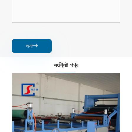
জমা

সংশ্লিষ্ট পণ্য