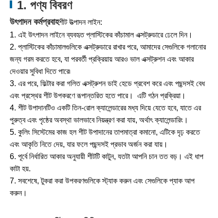
1. পণ্য বিবরণ
উৎপাদন কর্মপ্রবাহ
শীট উত্পাদন লাইন:
1. এই উৎপাদন লাইনে ব্যবহৃত প্লাস্টিকের কাঁচামাল এক্সট্রুডারে ঢেলে দিন।
2. প্লাস্টিকের কাঁচামালগুলিকে এক্সট্রুডারে রাখার পরে, আমাদের সেগুলিকে গলানোর
জন্য গরম করতে হবে, যা পরবর্তী প্রক্রিয়ায় আরও ভাল এক্সট্রুশন এবং আকার
দেওয়ার সুবিধা দিতে পারে৷
3. এর পরে, ফিল্টার করা গলিত এক্সট্রুশন ডাই হেডে প্রবেশ করে এবং পছন্দসই বেধ
এবং প্রস্থের শীট উপকরণে রূপান্তরিত হতে পারে। এটি গঠন প্রক্রিয়া।
4. শীট উপাদানটিও একটি তিন-রোল ক্যালেন্ডারের মধ্য দিয়ে যেতে হবে, যাতে এর
পুরুত্ব এবং পৃষ্ঠের অবস্থা ভালভাবে নিয়ন্ত্রণ করা যায়, অর্থাৎ ক্যালেন্ডারিং।
5. কুলিং সিস্টেমের কাজ হল শীট উপাদানের তাপমাত্রা কমানো, এটিকে দৃঢ় করতে
এবং আকৃতি নিতে দেয়, যার ফলে পছন্দসই প্রভাব অর্জন করা যায়।
6. পূর্বে নির্ধারিত আকার অনুযায়ী শীটটি কাটুন, যতটা আপনি চান তত বড়। এই ধাপ
কাটা হয়.
7. সবশেষে, টুকরা করা উপকরণগুলিকে স্ট্যাক করুন এবং সেগুলিকে প্যাক আপ
করুন।