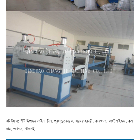
হট ট্যাগ: শীট উত্পাদন লাইন, চীন, প্রস্তুতকারক, সরবরাহকারী, কারখানা, কাস্টমাইজড, কম
দাম, গুণমান, টেকসই