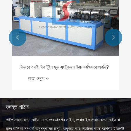


কিভাবে একই দিক টুইন স্ক্রু এক্সট্রুডার উচ্চ কর্মক্ষমতা অর্জন?
আরো দেখুন >>
তদন্ত পাঠান
পাইপ প্রোডাকশন লাইন, বোর্ড প্রোডাকশন লাইন, প্রোফাইল প্রোডাকশন লাইন বা
মূল্য তালিকা সম্পর্কে অনুসন্ধানের জন্য, অনুগ্রহ করে আমাদের কাছে আপনার ইমেলটি