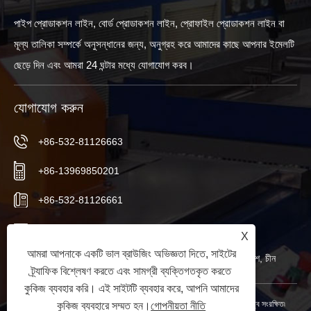
পাইপ প্রোডাকশন লাইন, বোর্ড প্রোডাকশন লাইন, প্রোফাইল প্রোডাকশন লাইন বা
মূল্য তালিকা সম্পর্কে অনুসন্ধানের জন্য, অনুগ্রহ করে আমাদের কাছে আপনার ইমেলটি
ছেড়ে দিন এবং আমরা 24 ঘন্টার মধ্যে যোগাযোগ করব।
যোগাযোগ করুন
+86-532-81126663
+86-13969850201
+86-532-81126661
info@worldextruder.com
X
আমরা আপনাকে একটি ভাল ব্রাউজিং অভিজ্ঞতা দিতে, সাইটের
নুওজুয়াং, সানলিহে অফিস, জিয়াওঝো সিটি, কিংডাও সিটি, শানডং প্রদেশ, চীন
ট্র্যাফিক বিশ্লেষণ করতে এবং সামগ্রী ব্যক্তিগতকৃত করতে
কুকিজ ব্যবহার করি। এই সাইটটি ব্যবহার করে, আপনি আমাদের
কপিরাইট © 2024 Qingdao Longchangjie Machinery Co., Ltd. সর্বস্বত্ব সংরক্ষিত৷
কুকিজ ব্যবহারে সম্মত হন।
গোপনীয়তা নীতি