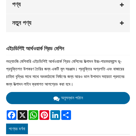
পণ্য
নতুন পণ্য
এইচডিপিই আর্থওয়ার্ক গ্রিড মেশিন
লংচ্যাংজি মেশিনারি এইচডিপিই আর্থওয়ার্ক গ্রিড মেশিনের উত্পাদন উচ্চ-পারফরম্যান্স ভূ-
প্রযুক্তিগত উপকরণ তৈরির জন্য একটি মূল সরঞ্জাম। প্রযুক্তির অগ্রগতি এবং বাজারের
চাহিদা বৃদ্ধির সাথে সাথে অবকাঠামো নির্মাণের জন্য আরও ভাল উপাদান সহায়তা প্রদানের
জন্য উত্পাদন লাইন ক্রমাগত আপগ্রেড করা হবে।
অনুসন্ধান পাঠান
Facebook
X
WhatsApp
Pinterest
LinkedIn
Share
পণ্যের বর্ণনা