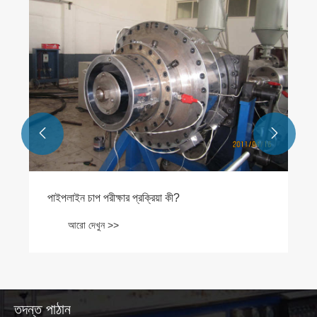


পাইপলাইন চাপ পরীক্ষার প্রক্রিয়া কী?
আরো দেখুন >>
তদন্ত পাঠান