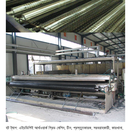
হট ট্যাগ: এইচডিপিই আর্থওয়ার্ক গ্রিড মেশিন, চীন, প্রস্তুতকারক, সরবরাহকারী, কারখানা,