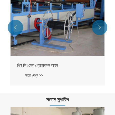


পিই জিওসেল প্রোডাকশন লাইন
আরো দেখুন >>
সংবাদ সুপারিশ