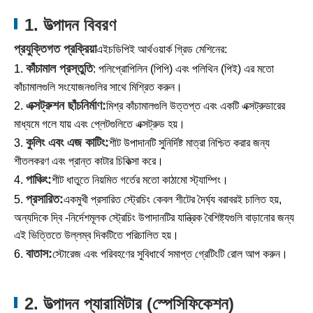
1. উত্পাদন বিবরণ
প্রযুক্তিগত প্রক্রিয়া
এইচডিপিই আর্থওয়ার্ক গ্রিড মেশিনের:
কাঁচামাল প্রস্তুতি
1.
: পলিপ্রোপিলিন (পিপি) এবং পলিথিন (পিই) এর মতো
কাঁচামালগুলি সংযোজনগুলির সাথে মিশ্রিত করুন।
এক্সট্রুশন ছাঁচনির্মাণ:
2.
মিশ্র কাঁচামালগুলি উত্তপ্ত এবং একটি এক্সট্রুডারের
মাধ্যমে গলে যায় এবং প্লেটগুলিতে এক্সট্রুড হয়।
কুলিং এবং এজ কাটিং:
3.
শীট উপাদানটি সুনির্দিষ্ট মাত্রা নিশ্চিত করার জন্য
শীতলকরণ এবং প্রান্ত কাটার চিকিত্সা করে।
পাঞ্চিং:
4.
শীট ধাতুতে নিয়মিত গর্তের মতো কাঠামো স্ট্যাম্পিং।
প্রসারিত:
5.
একমুখী প্রসারিত স্ট্রেচিং কেবল শীটের দৈর্ঘ্য বরাবরই চালিত হয়,
অন্যদিকে দ্বি -নির্দেশমূলক স্ট্রেচিং উপাদানটির যান্ত্রিক বৈশিষ্ট্যগুলি বাড়ানোর জন্য
এই ভিত্তিতে উল্লম্ব দিকটিতে পরিচালিত হয়।
বাতাস:
6.
স্টোরেজ এবং পরিবহণের সুবিধার্থে সমাপ্ত গ্রেটিংটি রোল আপ করুন।
2. উত্পাদন প্যারামিটার (স্পেসিফিকেশন)