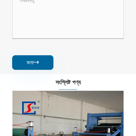
জমা

সংশ্লিষ্ট পণ্য