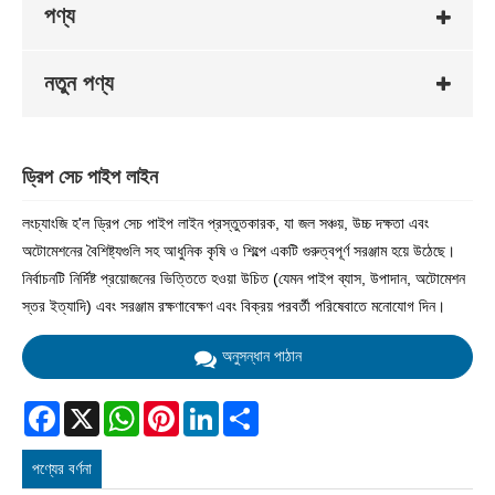
পণ্য
নতুন পণ্য
ড্রিপ সেচ পাইপ লাইন
লংচ্যাংজি হ'ল ড্রিপ সেচ পাইপ লাইন প্রস্তুতকারক, যা জল সঞ্চয়, উচ্চ দক্ষতা এবং
অটোমেশনের বৈশিষ্ট্যগুলি সহ আধুনিক কৃষি ও শিল্পে একটি গুরুত্বপূর্ণ সরঞ্জাম হয়ে উঠেছে।
নির্বাচনটি নির্দিষ্ট প্রয়োজনের ভিত্তিতে হওয়া উচিত (যেমন পাইপ ব্যাস, উপাদান, অটোমেশন
স্তর ইত্যাদি) এবং সরঞ্জাম রক্ষণাবেক্ষণ এবং বিক্রয় পরবর্তী পরিষেবাতে মনোযোগ দিন।
অনুসন্ধান পাঠান
Facebook
X
WhatsApp
Pinterest
LinkedIn
Share
পণ্যের বর্ণনা