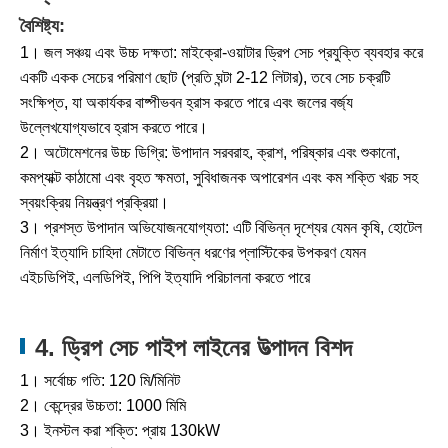
বৈশিষ্ট্য:
1। জল সঞ্চয় এবং উচ্চ দক্ষতা: মাইক্রো-ওয়াটার ড্রিপ সেচ প্রযুক্তি ব্যবহার করে
একটি একক সেচের পরিমাণ ছোট (প্রতি ঘন্টা 2-12 লিটার), তবে সেচ চক্রটি
সংক্ষিপ্ত, যা অকার্যকর বাষ্পীভবন হ্রাস করতে পারে এবং জলের বর্জ্য
উল্লেখযোগ্যভাবে হ্রাস করতে পারে।
2। অটোমেশনের উচ্চ ডিগ্রি: উপাদান সরবরাহ, ক্রাশ, পরিষ্কার এবং শুকানো,
কমপ্যাক্ট কাঠামো এবং বৃহত ক্ষমতা, সুবিধাজনক অপারেশন এবং কম শক্তি খরচ সহ
স্বয়ংক্রিয় নিয়ন্ত্রণ প্রক্রিয়া।
3। প্রশস্ত উপাদান অভিযোজনযোগ্যতা: এটি বিভিন্ন দৃশ্যের যেমন কৃষি, হোটেল
নির্মাণ ইত্যাদি চাহিদা মেটাতে বিভিন্ন ধরণের প্লাস্টিকের উপকরণ যেমন
এইচডিপিই, এলডিপিই, পিপি ইত্যাদি পরিচালনা করতে পারে
4. ড্রিপ সেচ পাইপ লাইনের উত্পাদন বিশদ
1। সর্বোচ্চ গতি: 120 মি/মিনিট
2। কেন্দ্রের উচ্চতা: 1000 মিমি
3। ইনস্টল করা শক্তি: প্রায় 130kW