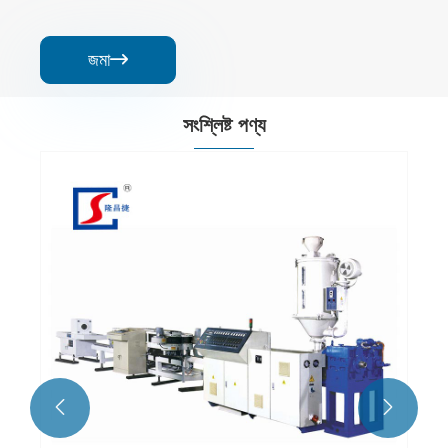
জমা

সংশ্লিষ্ট পণ্য
MPP কেবল সুরক্ষা হাতা পাইপ উত্পাদন লাইন
আরো দেখুন >>

