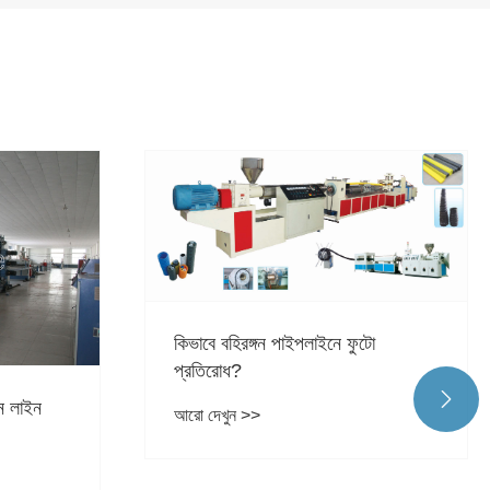
টো

Longchangjie PE সলিড-ওয়াল
সর্পিল-ক্ষত পাইপ সফলভাবে ট্রায়াল রান
সম্পূর্ণ করেছে!!!