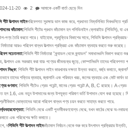
024-11-20
2
আমাকে একটি বার্তা ছেড়ে দিন
ি শীট উত্পাদন লাইন
পরিবেশগত সুরক্ষায় ভাল কাজ করে, প্রধানত নিম্নলিখিত দিকগুলিতে প্র
্পাদনের কাঁচামাল:
পিভিসি শীটের প্রধান কাঁচামাল হল পলিভিনাইল ক্লোরাইড (পিভিসি), যা একট
উপ-পণ্য তৈরি করতে পারে। যাইহোক, প্রযুক্তির বিকাশের সাথে, পিভিসি উত্পাদন প্রক্রিয়ার
 নির্মাতারা আরও পরিবেশ বান্ধব উত্পাদন প্রক্রিয়া এবং কাঁচামাল ব্যবহার করতে শুরু করেছে।
রিবেশ সচেতনতা:
পিভিসি শীট নির্মাতারা "ক্র্যাডল থেকে ক্র্যাডল" সমাধানগুলি বিকাশ করতে
হ, উত্পাদন এবং সরবরাহ করা যায়৷ পণ্যের জীবনচক্র জুড়ে, কোম্পানিগুলি তাদের পরিবেশগত 
্পাদন লিঙ্ক:
পিভিসি শীট উত্পাদন লাইন কারখানার দক্ষতা উন্নত করতে, বর্জ্য কমাতে, জ্বাল
িতভাবে তাদের শক্তির ব্যবহার, জ্বালানি এবং পরিবহন খরচ, জলের ব্যবহার এবং মোট কার্বন ডাই
্যের গুণমান:
পিভিসি শীটেও গ্রেড পয়েন্ট, মানের গ্রেড পয়েন্ট A, B, C রয়েছে। A-গ্রে
াত হল 1.6, এবং নতুন উপাদানের জন্য উপযুক্ত পরিমাণ ভর্তি উপাদান যোগ করা হয়েছে। সি
্রেণীবিভাগ ভোক্তাদের আরো পরিবেশ বান্ধব পণ্য চয়ন করতে সাহায্য করতে পারে.
নর্ব্যবহারযোগ্যতা:
পিভিসি মেঝে একটি পুনর্নবীকরণযোগ্য মেঝে, যখন কাঠের মেঝে অ-নবায়নযোগ্
কমাতে এবং পরিবেশের ক্ষতি কমাতে।
েপে, দ
পিভিসি শীট উত্পাদন লাইন
কাঁচামাল নির্বাচন থেকে শুরু করে উৎপাদন প্রক্রিয়ার উন্নতি, 