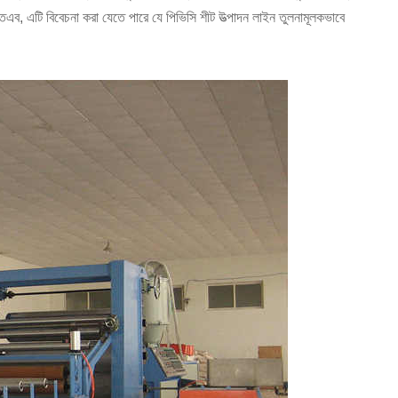
তএব, এটি বিবেচনা করা যেতে পারে যে পিভিসি শীট উত্পাদন লাইন তুলনামূলকভাবে