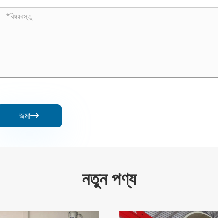
জমা

নতুন পণ্য