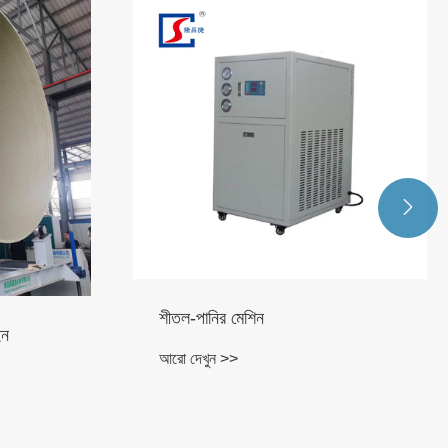

ফাঁপা প্রাচীর HDPE ঘুর পাইপ মেশিন
আরো দেখুন >>