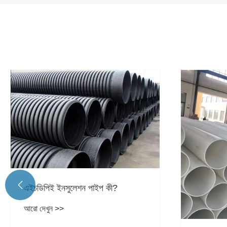

কীভাবে সঠি
চয়ন করবে
আরো দেখুন