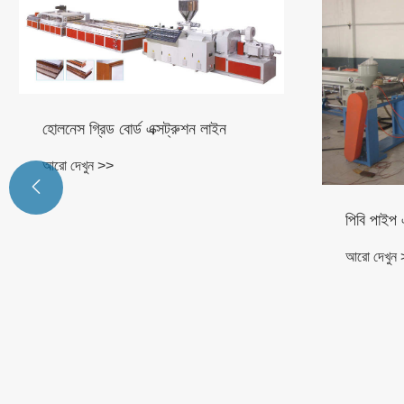

পিবি পাইপ এক্সট্রুশন লাইন
আরো দেখুন >>
বিশাল পিই 
আরো দেখুন