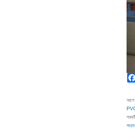
আগে 
PVC 
পরবর্ত
লংচাং