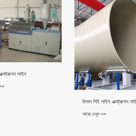
শীতল-পানির মেশিন
পাইপ এক্সট্রুশন লাইন
আরো দেখুন >>
 >>