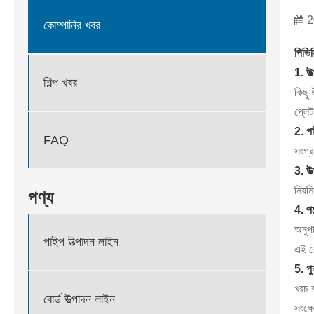
2
কোম্পানির খবর
পিভিস
1. উত
শিল্প খবর
কিছু 
প্লেট
2. প
FAQ
সংগ্র
3. উত
নিয়ম
পণ্য
4. পণ
অনুপ
পাইপ উত্পাদন লাইন
এই শ
5. পু
খরচ 
বোর্ড উত্পাদন লাইন
সংক্ষ