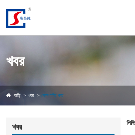
খবর
বাড়ি
খবর
কোম্পানির খবর
পিভ
খবর